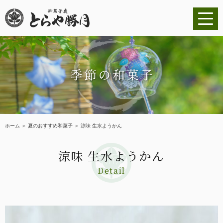
ホーム
ごあいさつ
商品紹介
ホーム
＞ 夏のおすすめ和菓子 ＞ 涼味 生水ようかん
季節の和菓子
涼味 生水ようかん
ショッピングサイト
Detail
大口発注について
店舗のご紹介