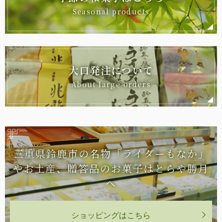
Seasonal products
大口発注について
About large orders
三重県鈴鹿市の名物「ライダーもなか」
や
お土産、贈答品のお菓子はとらや勝月
へ
ショッピングはこちら