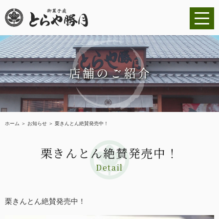
ホーム
ごあいさつ
商品紹介
ホーム
＞ お知らせ ＞ 栗きんとん絶賛発売中！
季節の和菓子
栗きんとん絶賛発売中！
ショッピングサイト
Detail
大口発注について
栗きんとん絶賛発売中！
店舗のご紹介